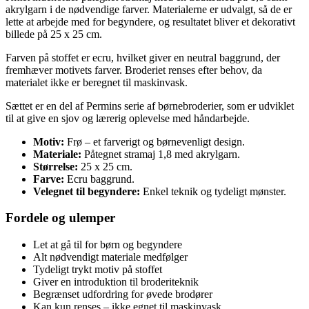
akrylgarn i de nødvendige farver. Materialerne er udvalgt, så de er
lette at arbejde med for begyndere, og resultatet bliver et dekorativt
billede på 25 x 25 cm.
Farven på stoffet er ecru, hvilket giver en neutral baggrund, der
fremhæver motivets farver. Broderiet renses efter behov, da
materialet ikke er beregnet til maskinvask.
Sættet er en del af Permins serie af børnebroderier, som er udviklet
til at give en sjov og lærerig oplevelse med håndarbejde.
Motiv:
Frø – et farverigt og børnevenligt design.
Materiale:
Påtegnet stramaj 1,8 med akrylgarn.
Størrelse:
25 x 25 cm.
Farve:
Ecru baggrund.
Velegnet til begyndere:
Enkel teknik og tydeligt mønster.
Fordele og ulemper
Let at gå til for børn og begyndere
Alt nødvendigt materiale medfølger
Tydeligt trykt motiv på stoffet
Giver en introduktion til broderiteknik
Begrænset udfordring for øvede brodører
Kan kun renses – ikke egnet til maskinvask