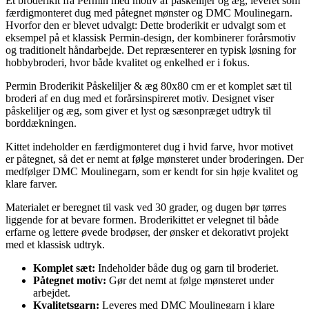
Et broderikit fra Permin med motiv af påskeliljer og æg, leveret som
færdigmonteret dug med påtegnet mønster og DMC Moulinegarn.
Hvorfor den er blevet udvalgt: Dette broderikit er udvalgt som et
eksempel på et klassisk Permin-design, der kombinerer forårsmotiv
og traditionelt håndarbejde. Det repræsenterer en typisk løsning for
hobbybroderi, hvor både kvalitet og enkelhed er i fokus.
Permin Broderikit Påskeliljer & æg 80x80 cm er et komplet sæt til
broderi af en dug med et forårsinspireret motiv. Designet viser
påskeliljer og æg, som giver et lyst og sæsonpræget udtryk til
borddækningen.
Kittet indeholder en færdigmonteret dug i hvid farve, hvor motivet
er påtegnet, så det er nemt at følge mønsteret under broderingen. Der
medfølger DMC Moulinegarn, som er kendt for sin høje kvalitet og
klare farver.
Materialet er beregnet til vask ved 30 grader, og dugen bør tørres
liggende for at bevare formen. Broderikittet er velegnet til både
erfarne og lettere øvede brodøser, der ønsker et dekorativt projekt
med et klassisk udtryk.
Komplet sæt:
Indeholder både dug og garn til broderiet.
Påtegnet motiv:
Gør det nemt at følge mønsteret under
arbejdet.
Kvalitetsgarn:
Leveres med DMC Moulinegarn i klare