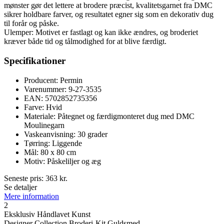
mønster gør det lettere at brodere præcist, kvalitetsgarnet fra DMC
sikrer holdbare farver, og resultatet egner sig som en dekorativ dug
til forår og påske.
Ulemper: Motivet er fastlagt og kan ikke ændres, og broderiet
kræver både tid og tålmodighed for at blive færdigt.
Specifikationer
Producent: Permin
Varenummer: 9-27-3535
EAN: 5702852735356
Farve: Hvid
Materiale: Påtegnet og færdigmonteret dug med DMC
Moulinegarn
Vaskeanvisning: 30 grader
Tørring: Liggende
Mål: 80 x 80 cm
Motiv: Påskeliljer og æg
Seneste pris:
363
kr.
Se detaljer
Mere information
2
Eksklusiv Håndlavet Kunst
Designer Collection Broderi-Kit Guldsmed