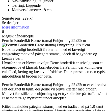
Vaskeanvisning: 30 grader
Tørring: Liggende
Motivets diameter: 18 cm
Seneste pris:
229
kr.
Se detaljer
Mere information
6
Magisk håndarbejde
Permin Broderikit Børnestramaj Enhjørning 25x25cm
Et børnevenligt broderikit fra Permin med et farverigt
enhjørningemotiv på påtegnet stramaj, ideelt til begyndere og
kreative børn.
Hvorfor den er blevet udvalgt: Dette broderikit er udvalgt som et
eksempel på et klassisk børnebroderi fra Permin, der kombinerer
enkelhed, læring og kreativ udfoldelse. Det repræsenterer en typisk
introduktion til broderi for børn.
Permin Broderikit Børnestramaj Enhjørning 25x25cm er et kreativt
sæt designet til børn, der gerne vil prøve kræfter med broderi.
Motivet forestiller en enhjørning og er trykt direkte på stoffet, så det
er nemt at følge mønsteret under arbejdet.
Kittet indeholder påtegnet stramaj med en trådtæthed på 1,8 samt
akrylgarn i de nødvendige farver. Materialerne er udvalgt, så de er