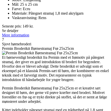
Mål: 25 x 25 cm
Farve: Ecru
Materiale: Påtegnet stramaj 1,8 med akrylgarn
Vaskeanvisning: Rens
Seneste pris:
149
kr.
Se detaljer
Mere information
7
Sjovt børnebroderi
Permin Broderikit Børnestramaj Frø 25x25cm
Et børnevenligt broderikit fra Permin med et frømotiv på påtegnet
stramaj, der giver en god introduktion til broderi for begyndere.
Hvorfor den er blevet udvalgt: Dette broderikit er udvalgt som et
eksempel på et klassisk Permin-sæt til børn, der kombinerer en enkel
teknik med et farverigt motiv. Det repræsenterer en typisk
introduktion til håndarbejde for yngre brugere.
Permin Broderikit Børnestramaj Frø 25x25cm er et kreativt sæt
designet til børn, der gerne vil prøve kræfter med broderi. Motivet
forestiller en frø og er trykt direkte på stoffet, så det er nemt at følge
mønsteret under arbejdet.
Kittet indeholder påtegnet stramaj med en trådtæthed på 1,8 samt