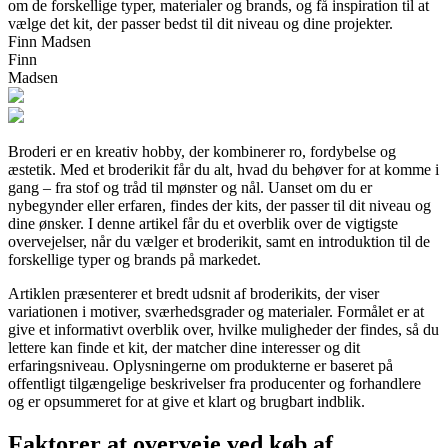
om de forskellige typer, materialer og brands, og få inspiration til at
vælge det kit, der passer bedst til dit niveau og dine projekter.
Finn Madsen
Finn
Madsen
Broderi er en kreativ hobby, der kombinerer ro, fordybelse og
æstetik. Med et broderikit får du alt, hvad du behøver for at komme i
gang – fra stof og tråd til mønster og nål. Uanset om du er
nybegynder eller erfaren, findes der kits, der passer til dit niveau og
dine ønsker. I denne artikel får du et overblik over de vigtigste
overvejelser, når du vælger et broderikit, samt en introduktion til de
forskellige typer og brands på markedet.
Artiklen præsenterer et bredt udsnit af broderikits, der viser
variationen i motiver, sværhedsgrader og materialer. Formålet er at
give et informativt overblik over, hvilke muligheder der findes, så du
lettere kan finde et kit, der matcher dine interesser og dit
erfaringsniveau. Oplysningerne om produkterne er baseret på
offentligt tilgængelige beskrivelser fra producenter og forhandlere
og er opsummeret for at give et klart og brugbart indblik.
Faktorer at overveje ved køb af