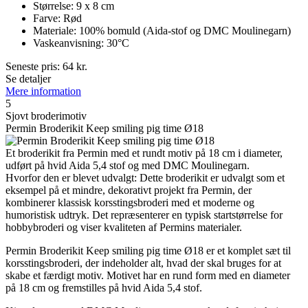
Størrelse: 9 x 8 cm
Farve: Rød
Materiale: 100% bomuld (Aida-stof og DMC Moulinegarn)
Vaskeanvisning: 30°C
Seneste pris:
64
kr.
Se detaljer
Mere information
5
Sjovt broderimotiv
Permin Broderikit Keep smiling pig time Ø18
Et broderikit fra Permin med et rundt motiv på 18 cm i diameter,
udført på hvid Aida 5,4 stof og med DMC Moulinegarn.
Hvorfor den er blevet udvalgt: Dette broderikit er udvalgt som et
eksempel på et mindre, dekorativt projekt fra Permin, der
kombinerer klassisk korsstingsbroderi med et moderne og
humoristisk udtryk. Det repræsenterer en typisk startstørrelse for
hobbybroderi og viser kvaliteten af Permins materialer.
Permin Broderikit Keep smiling pig time Ø18 er et komplet sæt til
korsstingsbroderi, der indeholder alt, hvad der skal bruges for at
skabe et færdigt motiv. Motivet har en rund form med en diameter
på 18 cm og fremstilles på hvid Aida 5,4 stof.