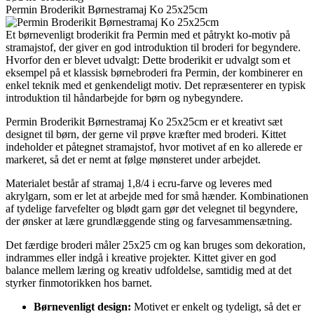
Permin Broderikit Børnestramaj Ko 25x25cm
Et børnevenligt broderikit fra Permin med et påtrykt ko-motiv på
stramajstof, der giver en god introduktion til broderi for begyndere.
Hvorfor den er blevet udvalgt: Dette broderikit er udvalgt som et
eksempel på et klassisk børnebroderi fra Permin, der kombinerer en
enkel teknik med et genkendeligt motiv. Det repræsenterer en typisk
introduktion til håndarbejde for børn og nybegyndere.
Permin Broderikit Børnestramaj Ko 25x25cm er et kreativt sæt
designet til børn, der gerne vil prøve kræfter med broderi. Kittet
indeholder et påtegnet stramajstof, hvor motivet af en ko allerede er
markeret, så det er nemt at følge mønsteret under arbejdet.
Materialet består af stramaj 1,8/4 i ecru-farve og leveres med
akrylgarn, som er let at arbejde med for små hænder. Kombinationen
af tydelige farvefelter og blødt garn gør det velegnet til begyndere,
der ønsker at lære grundlæggende sting og farvesammensætning.
Det færdige broderi måler 25x25 cm og kan bruges som dekoration,
indrammes eller indgå i kreative projekter. Kittet giver en god
balance mellem læring og kreativ udfoldelse, samtidig med at det
styrker finmotorikken hos barnet.
Børnevenligt design:
Motivet er enkelt og tydeligt, så det er