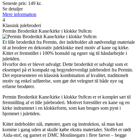
Seneste pris:
149
kr.
Se detaljer
Mere information
4
Klassisk julebroderi
Permin Broderikit Kane/kirke i klokke 9x8cm
Et lille broderikit fra Permin, der indeholder alt nødvendigt materiale
til at brodere en dekorativ juleklokke med motiv af kane og kirke.
Kittet er fremstillet i 100% bomuld og egner sig til håndarbejde i
juletiden.
Hvorfor den er blevet udvalgt: Dette broderikit er udvalgt som et
eksempel på et kompakt og begyndervenligt julebroderi fra Permin.
Det repræsenterer en klassisk kombination af kvalitet, traditionelt
motiv og enkel udførelse, som gør det velegnet til både nye og
erfarne brodører.
Permin Broderikit Kane/kirke i klokke 9x8cm er et komplet sæt til
fremstilling af et lille julebroderi. Motivet forestiller en kane og en
kirke indrammet i en klokkeform, som kan bruges som pynt i
hjemmet i juletiden.
Kittet indeholder nål, mønster, garn og instruktion, så man kan
komme i gang uden at skulle købe ekstra materialer. Stoffet er rødt
Aida-stof, og garnet er DMC Moulinegarn i flere farver – begge