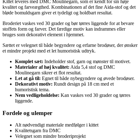
Kittet leveres med DMC Moulinegarn, som er kendt for sin høje
kvalitet og farveægthed. Kombinationen af det fine Aida-stof og det
bløde bomuldsgarn giver et tydeligt og holdbart resultat.
Broderiet vaskes ved 30 grader og bør tørres liggende for at bevare
stoffets form og farver. Det færdige motiv kan indrammes eller
bruges som dekorativt element i hjemmet.
Sættet er velegnet til både begyndere og erfarne brodøser, der ønsker
et mindre projekt med et let humoristisk udtryk.
Komplet sæt:
Indeholder stof, garn og mønster til motivet.
Materialer af høj kvalitet:
Aida 5,4 stof og DMC
Moulinegarn sikrer et flot resultat.
Let at gå til:
Egnet til både nybegyndere og øvede brodøser.
Dekorativt motiv:
Rundt design på 18 cm med et
humoristisk tema.
Nem vedligeholdelse:
Kan vaskes ved 30 grader og tørres
liggende.
Fordele og ulemper
Alt nødvendigt materiale medfølger i kittet
Kvalitetsgarn fra DMC
Velegnet som mindre broderiprojekt