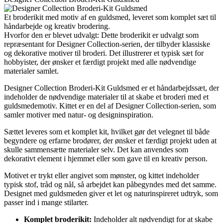
Et broderikit med motiv af en guldsmed, leveret som komplet sæt til
håndarbejde og kreativ brodering.
Hvorfor den er blevet udvalgt: Dette broderikit er udvalgt som
repræsentant for Designer Collection-serien, der tilbyder klassiske
og dekorative motiver til broderi. Det illustrerer et typisk sæt for
hobbyister, der ønsker et færdigt projekt med alle nødvendige
materialer samlet.
Designer Collection Broderi-Kit Guldsmed er et håndarbejdssæt, der
indeholder de nødvendige materialer til at skabe et broderi med et
guldsmedemotiv. Kittet er en del af Designer Collection-serien, som
samler motiver med natur- og designinspiration.
Sættet leveres som et komplet kit, hvilket gør det velegnet til både
begyndere og erfarne brodører, der ønsker et færdigt projekt uden at
skulle sammensætte materialer selv. Det kan anvendes som
dekorativt element i hjemmet eller som gave til en kreativ person.
Motivet er trykt eller angivet som mønster, og kittet indeholder
typisk stof, tråd og nål, så arbejdet kan påbegyndes med det samme.
Designet med guldsmeden giver et let og naturinspireret udtryk, som
passer ind i mange stilarter.
Komplet broderikit:
Indeholder alt nødvendigt for at skabe