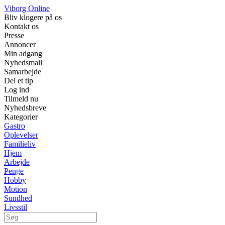
Viborg Online
Bliv klogere på os
Kontakt os
Presse
Annoncer
Min adgang
Nyhedsmail
Samarbejde
Del et tip
Log ind
Tilmeld nu
Nyhedsbreve
Kategorier
Gastro
Oplevelser
Familieliv
Hjem
Arbejde
Penge
Hobby
Motion
Sundhed
Livsstil