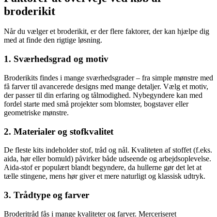
broderikit
Når du vælger et broderikit, er der flere faktorer, der kan hjælpe dig
med at finde den rigtige løsning.
1. Sværhedsgrad og motiv
Broderikits findes i mange sværhedsgrader – fra simple mønstre med
få farver til avancerede designs med mange detaljer. Vælg et motiv,
der passer til din erfaring og tålmodighed. Nybegyndere kan med
fordel starte med små projekter som blomster, bogstaver eller
geometriske mønstre.
2. Materialer og stofkvalitet
De fleste kits indeholder stof, tråd og nål. Kvaliteten af stoffet (f.eks.
aida, hør eller bomuld) påvirker både udseende og arbejdsoplevelse.
Aida-stof er populært blandt begyndere, da hullerne gør det let at
tælle stingene, mens hør giver et mere naturligt og klassisk udtryk.
3. Trådtype og farver
Broderitråd fås i mange kvaliteter og farver. Merceriseret