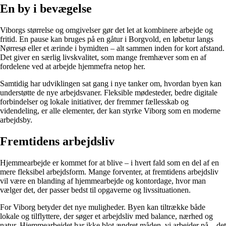
En by i bevægelse
Viborgs størrelse og omgivelser gør det let at kombinere arbejde og
fritid. En pause kan bruges på en gåtur i Borgvold, en løbetur langs
Nørresø eller et ærinde i bymidten – alt sammen inden for kort afstand.
Det giver en særlig livskvalitet, som mange fremhæver som en af
fordelene ved at arbejde hjemmefra netop her.
Samtidig har udviklingen sat gang i nye tanker om, hvordan byen kan
understøtte de nye arbejdsvaner. Fleksible mødesteder, bedre digitale
forbindelser og lokale initiativer, der fremmer fællesskab og
videndeling, er alle elementer, der kan styrke Viborg som en moderne
arbejdsby.
Fremtidens arbejdsliv
Hjemmearbejde er kommet for at blive – i hvert fald som en del af en
mere fleksibel arbejdsform. Mange forventer, at fremtidens arbejdsliv
vil være en blanding af hjemmearbejde og kontordage, hvor man
vælger det, der passer bedst til opgaverne og livssituationen.
For Viborg betyder det nye muligheder. Byen kan tiltrække både
lokale og tilflyttere, der søger et arbejdsliv med balance, nærhed og
natur. Hjemmearbejdet har ikke blot ændret måden, vi arbejder på – det