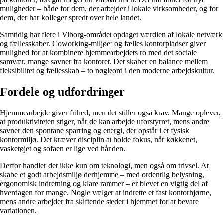
muligheder – både for dem, der arbejder i lokale virksomheder, og for
dem, der har kolleger spredt over hele landet.
Samtidig har flere i Viborg-området opdaget værdien af lokale netværk
og fællesskaber. Coworking-miljøer og fælles kontorpladser giver
mulighed for at kombinere hjemmearbejdets ro med det sociale
samvær, mange savner fra kontoret. Det skaber en balance mellem
fleksibilitet og fællesskab – to nøgleord i den moderne arbejdskultur.
Fordele og udfordringer
Hjemmearbejde giver frihed, men det stiller også krav. Mange oplever,
at produktiviteten stiger, når de kan arbejde uforstyrret, mens andre
savner den spontane sparring og energi, der opstår i et fysisk
kontormiljø. Det kræver disciplin at holde fokus, når køkkenet,
vasketøjet og sofaen er lige ved hånden.
Derfor handler det ikke kun om teknologi, men også om trivsel. At
skabe et godt arbejdsmiljø derhjemme – med ordentlig belysning,
ergonomisk indretning og klare rammer – er blevet en vigtig del af
hverdagen for mange. Nogle vælger at indrette et fast kontorhjørne,
mens andre arbejder fra skiftende steder i hjemmet for at bevare
variationen.