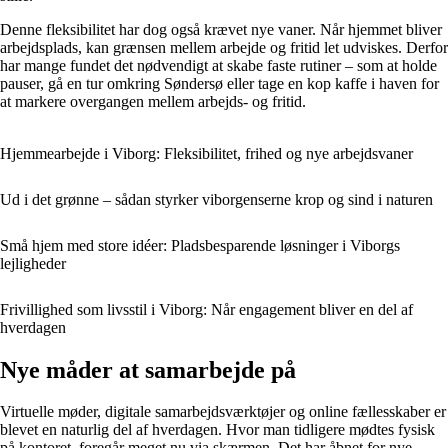
Denne fleksibilitet har dog også krævet nye vaner. Når hjemmet bliver
arbejdsplads, kan grænsen mellem arbejde og fritid let udviskes. Derfor
har mange fundet det nødvendigt at skabe faste rutiner – som at holde
pauser, gå en tur omkring Søndersø eller tage en kop kaffe i haven for
at markere overgangen mellem arbejds- og fritid.
Hjemmearbejde i Viborg: Fleksibilitet, frihed og nye arbejdsvaner
Ud i det grønne – sådan styrker viborgenserne krop og sind i naturen
Små hjem med store idéer: Pladsbesparende løsninger i Viborgs
lejligheder
Frivillighed som livsstil i Viborg: Når engagement bliver en del af
hverdagen
Nye måder at samarbejde på
Virtuelle møder, digitale samarbejdsværktøjer og online fællesskaber er
blevet en naturlig del af hverdagen. Hvor man tidligere mødtes fysisk
på kontoret, foregår meget nu via skærmen. Det har åbnet for nye