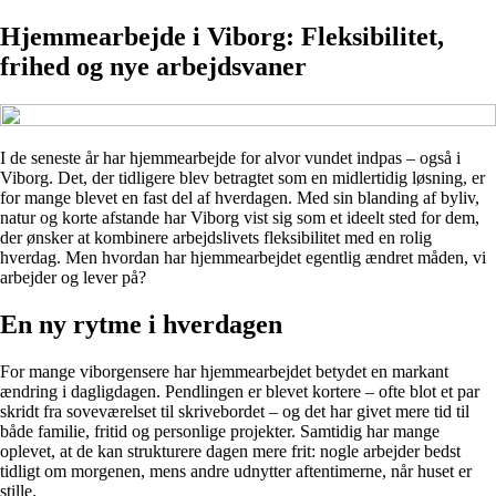
Hjemmearbejde i Viborg: Fleksibilitet,
frihed og nye arbejdsvaner
I de seneste år har hjemmearbejde for alvor vundet indpas – også i
Viborg. Det, der tidligere blev betragtet som en midlertidig løsning, er
for mange blevet en fast del af hverdagen. Med sin blanding af byliv,
natur og korte afstande har Viborg vist sig som et ideelt sted for dem,
der ønsker at kombinere arbejdslivets fleksibilitet med en rolig
hverdag. Men hvordan har hjemmearbejdet egentlig ændret måden, vi
arbejder og lever på?
En ny rytme i hverdagen
For mange viborgensere har hjemmearbejdet betydet en markant
ændring i dagligdagen. Pendlingen er blevet kortere – ofte blot et par
skridt fra soveværelset til skrivebordet – og det har givet mere tid til
både familie, fritid og personlige projekter. Samtidig har mange
oplevet, at de kan strukturere dagen mere frit: nogle arbejder bedst
tidligt om morgenen, mens andre udnytter aftentimerne, når huset er
stille.