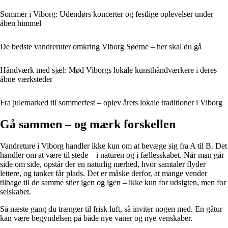
Sommer i Viborg: Udendørs koncerter og festlige oplevelser under
åben himmel
De bedste vandreruter omkring Viborg Søerne – her skal du gå
Håndværk med sjæl: Mød Viborgs lokale kunsthåndværkere i deres
åbne værksteder
Fra julemarked til sommerfest – oplev årets lokale traditioner i Viborg
Gå sammen – og mærk forskellen
Vandreture i Viborg handler ikke kun om at bevæge sig fra A til B. Det
handler om at være til stede – i naturen og i fællesskabet. Når man går
side om side, opstår der en naturlig nærhed, hvor samtaler flyder
lettere, og tanker får plads. Det er måske derfor, at mange vender
tilbage til de samme stier igen og igen – ikke kun for udsigten, men for
selskabet.
Så næste gang du trænger til frisk luft, så inviter nogen med. En gåtur
kan være begyndelsen på både nye vaner og nye venskaber.