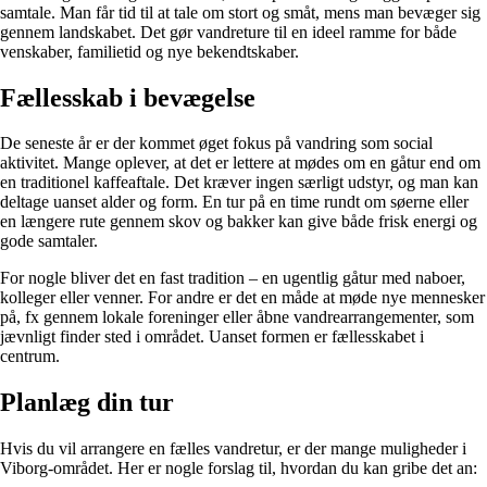
samtale. Man får tid til at tale om stort og småt, mens man bevæger sig
gennem landskabet. Det gør vandreture til en ideel ramme for både
venskaber, familietid og nye bekendtskaber.
Fællesskab i bevægelse
De seneste år er der kommet øget fokus på vandring som social
aktivitet. Mange oplever, at det er lettere at mødes om en gåtur end om
en traditionel kaffeaftale. Det kræver ingen særligt udstyr, og man kan
deltage uanset alder og form. En tur på en time rundt om søerne eller
en længere rute gennem skov og bakker kan give både frisk energi og
gode samtaler.
For nogle bliver det en fast tradition – en ugentlig gåtur med naboer,
kolleger eller venner. For andre er det en måde at møde nye mennesker
på, fx gennem lokale foreninger eller åbne vandrearrangementer, som
jævnligt finder sted i området. Uanset formen er fællesskabet i
centrum.
Planlæg din tur
Hvis du vil arrangere en fælles vandretur, er der mange muligheder i
Viborg-området. Her er nogle forslag til, hvordan du kan gribe det an: