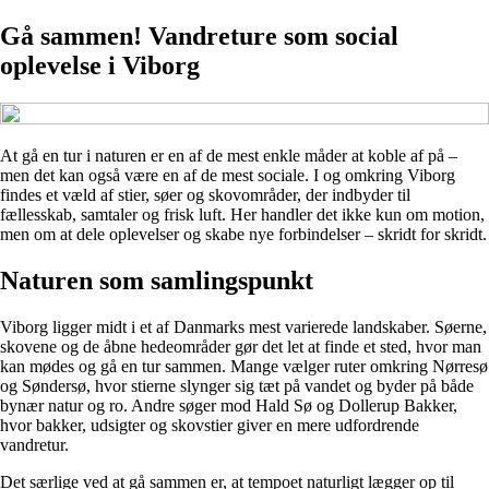
Gå sammen! Vandreture som social
oplevelse i Viborg
At gå en tur i naturen er en af de mest enkle måder at koble af på –
men det kan også være en af de mest sociale. I og omkring Viborg
findes et væld af stier, søer og skovområder, der indbyder til
fællesskab, samtaler og frisk luft. Her handler det ikke kun om motion,
men om at dele oplevelser og skabe nye forbindelser – skridt for skridt.
Naturen som samlingspunkt
Viborg ligger midt i et af Danmarks mest varierede landskaber. Søerne,
skovene og de åbne hedeområder gør det let at finde et sted, hvor man
kan mødes og gå en tur sammen. Mange vælger ruter omkring Nørresø
og Søndersø, hvor stierne slynger sig tæt på vandet og byder på både
bynær natur og ro. Andre søger mod Hald Sø og Dollerup Bakker,
hvor bakker, udsigter og skovstier giver en mere udfordrende
vandretur.
Det særlige ved at gå sammen er, at tempoet naturligt lægger op til