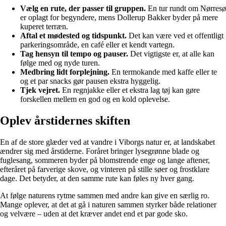
Vælg en rute, der passer til gruppen.
En tur rundt om Nørresø
er oplagt for begyndere, mens Dollerup Bakker byder på mere
kuperet terræn.
Aftal et mødested og tidspunkt.
Det kan være ved et offentligt
parkeringsområde, en café eller et kendt vartegn.
Tag hensyn til tempo og pauser.
Det vigtigste er, at alle kan
følge med og nyde turen.
Medbring lidt forplejning.
En termokande med kaffe eller te
og et par snacks gør pausen ekstra hyggelig.
Tjek vejret.
En regnjakke eller et ekstra lag tøj kan gøre
forskellen mellem en god og en kold oplevelse.
Oplev årstidernes skiften
En af de store glæder ved at vandre i Viborgs natur er, at landskabet
ændrer sig med årstiderne. Foråret bringer lysegrønne blade og
fuglesang, sommeren byder på blomstrende enge og lange aftener,
efteråret på farverige skove, og vinteren på stille søer og frostklare
dage. Det betyder, at den samme rute kan føles ny hver gang.
At følge naturens rytme sammen med andre kan give en særlig ro.
Mange oplever, at det at gå i naturen sammen styrker både relationer
og velvære – uden at det kræver andet end et par gode sko.