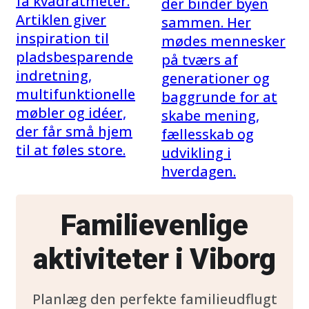
få kvadratmeter.
der binder byen
Artiklen giver
sammen. Her
inspiration til
mødes mennesker
pladsbesparende
på tværs af
indretning,
generationer og
multifunktionelle
baggrunde for at
møbler og idéer,
skabe mening,
der får små hjem
fællesskab og
til at føles store.
udvikling i
hverdagen.
Familievenlige
aktiviteter i Viborg
Planlæg den perfekte familieudflugt