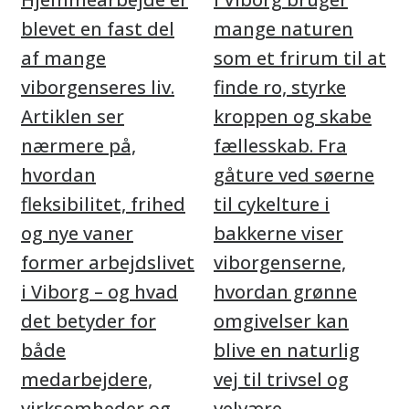
blevet en fast del
mange naturen
af mange
som et frirum til at
viborgenseres liv.
finde ro, styrke
Artiklen ser
kroppen og skabe
nærmere på,
fællesskab. Fra
hvordan
gåture ved søerne
fleksibilitet, frihed
til cykelture i
og nye vaner
bakkerne viser
former arbejdslivet
viborgenserne,
i Viborg – og hvad
hvordan grønne
det betyder for
omgivelser kan
både
blive en naturlig
medarbejdere,
vej til trivsel og
virksomheder og
velvære.