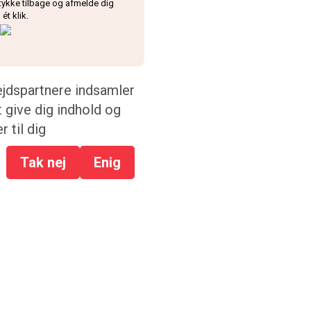
tykke tilbage og afmelde dig
ét klik.
jdspartnere indsamler
t give dig indhold og
r til dig
Tak nej
Enig