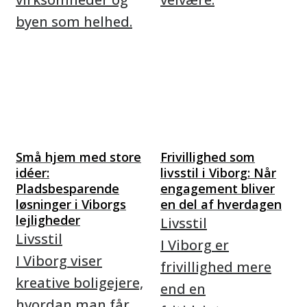
byen som helhed.
Små hjem med store
Frivillighed som
idéer:
livsstil i Viborg: Når
Pladsbesparende
engagement bliver
løsninger i Viborgs
en del af hverdagen
lejligheder
Livsstil
Livsstil
I Viborg er
I Viborg viser
frivillighed mere
kreative boligejere,
end en
hvordan man får