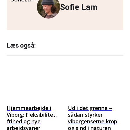
Sofie Lam
Læs også:
Hjemmearbejde i
Ud i det grønne –
Viborg: Fleksibilitet,
sådan styrker
frihed og nye
viborgenserne krop
arbejdsvaner
og sind i naturen