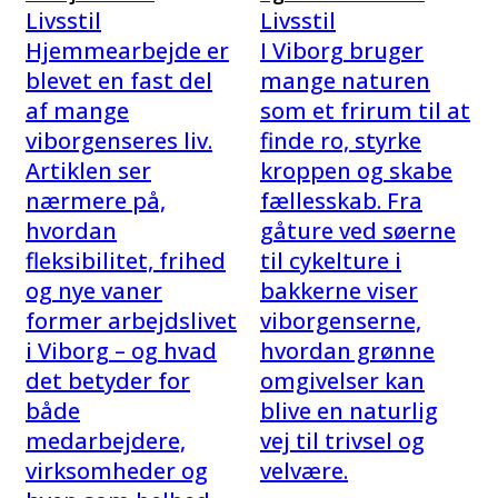
Livsstil
Livsstil
Hjemmearbejde er
I Viborg bruger
blevet en fast del
mange naturen
af mange
som et frirum til at
viborgenseres liv.
finde ro, styrke
Artiklen ser
kroppen og skabe
nærmere på,
fællesskab. Fra
hvordan
gåture ved søerne
fleksibilitet, frihed
til cykelture i
og nye vaner
bakkerne viser
former arbejdslivet
viborgenserne,
i Viborg – og hvad
hvordan grønne
det betyder for
omgivelser kan
både
blive en naturlig
medarbejdere,
vej til trivsel og
virksomheder og
velvære.