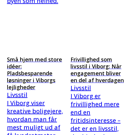
byen som helhed.
Små hjem med store
Frivillighed som
idéer:
livsstil i Viborg: Når
Pladsbesparende
engagement bliver
løsninger i Viborgs
en del af hverdagen
lejligheder
Livsstil
Livsstil
I Viborg er
I Viborg viser
frivillighed mere
kreative boligejere,
end en
hvordan man får
fritidsinteresse –
mest muligt ud af
det er en livsstil,