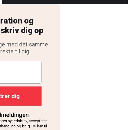
iration og
skriv dig op
uge med det samme
ekte til dig.
trer dig
ilmeldingen
 vores nyhedsbrev, accepterer
ehandling og brug. Du kan til