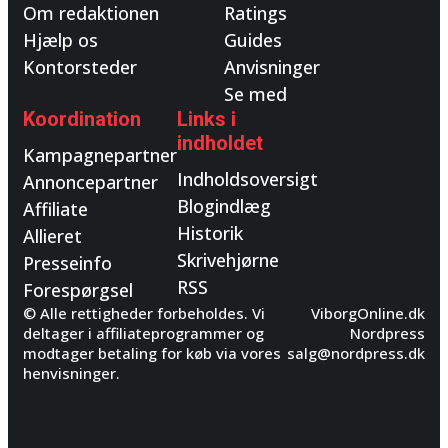
Om redaktionen
Ratings
Hjælp os
Guides
Kontorsteder
Anvisninger
Se med
Koordination
Links i
indholdet
Kampagnepartner
Indholdsoversigt
Annoncepartner
Blogindlæg
Affiliate
Historik
Allieret
Skrivehjørne
Presseinfo
RSS
Forespørgsel
© Alle rettigheder forbeholdes. Vi
ViborgOnline.dk
deltager i affiliateprogrammer og
Nordpress
modtager betaling for køb via vores
salg@nordpress.dk
henvisninger.