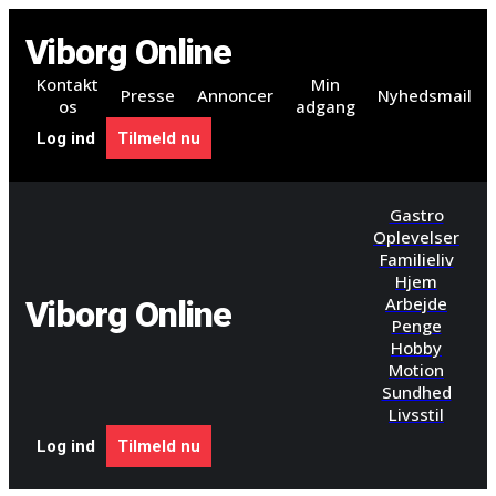
Viborg Online
Kontakt
Min
Presse
Annoncer
Nyhedsmail
os
adgang
Log ind
Tilmeld nu
Gastro
Oplevelser
Familieliv
Hjem
Arbejde
Viborg Online
Penge
Hobby
Motion
Sundhed
Livsstil
Log ind
Tilmeld nu