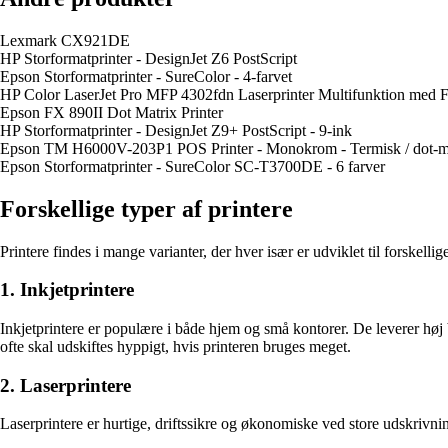
Lexmark CX921DE
HP Storformatprinter - DesignJet Z6 PostScript
Epson Storformatprinter - SureColor - 4-farvet
HP Color LaserJet Pro MFP 4302fdn Laserprinter Multifunktion med Fa
Epson FX 890II Dot Matrix Printer
HP Storformatprinter - DesignJet Z9+ PostScript - 9-ink
Epson TM H6000V-203P1 POS Printer - Monokrom - Termisk / dot-m
Epson Storformatprinter - SureColor SC-T3700DE - 6 farver
Forskellige typer af printere
Printere findes i mange varianter, der hver især er udviklet til forskel
1. Inkjetprintere
Inkjetprintere er populære i både hjem og små kontorer. De leverer høj b
ofte skal udskiftes hyppigt, hvis printeren bruges meget.
2. Laserprintere
Laserprintere er hurtige, driftssikre og økonomiske ved store udskrivni