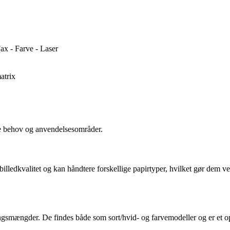
x - Farve - Laser
atrix
lige behov og anvendelsesområder.
illedkvalitet og kan håndtere forskellige papirtyper, hvilket gør dem ve
ngsmængder. De findes både som sort/hvid- og farvemodeller og er et opla