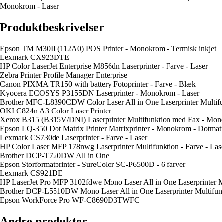
Monokrom - Laser
Produktbeskrivelser
Epson TM M30II (112A0) POS Printer - Monokrom - Termisk inkjet
Lexmark CX923DTE
HP Color LaserJet Enterprise M856dn Laserprinter - Farve - Laser
Zebra Printer Profile Manager Enterprise
Canon PIXMA TR150 with battery Fotoprinter - Farve - Blæk
Kyocera ECOSYS P3155DN Laserprinter - Monokrom - Laser
Brother MFC-L8390CDW Color Laser All in One Laserprinter Multifu
OKI C824n A3 Color Laser Printer
Xerox B315 (B315V/DNI) Laserprinter Multifunktion med Fax - Mon
Epson LQ-350 Dot Matrix Printer Matrixprinter - Monokrom - Dotmat
Lexmark CS730de Laserprinter - Farve - Laser
HP Color Laser MFP 178nwg Laserprinter Multifunktion - Farve - Las
Brother DCP-T720DW All in One
Epson Storformatprinter - SureColor SC-P6500D - 6 farver
Lexmark CS921DE
HP LaserJet Pro MFP 3102fdwe Mono Laser All in One Laserprinter 
Brother DCP-L5510DW Mono Laser All in One Laserprinter Multifun
Epson WorkForce Pro WF-C8690D3TWFC
Andre produkter