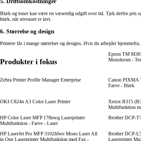
5. Driftsomkostninger
Blæk og toner kan være en væsentlig udgift over tid. Tjek derfor pris og
blæk, når niveauet er lavt.
6. Størrelse og design
Printere fås i mange størrelser og designs. Hvis du arbejder hjemmefra
Epson TM M30II
Monokrom - Term
Produkter i fokus
Zebra Printer Profile Manager Enterprise
Canon PIXMA TR
Farve - Blæk
OKI C824n A3 Color Laser Printer
Xerox B315 (B3
Multifunktion m
HP Color Laser MFP 178nwg Laserprinter
Brother DCP-T
Multifunktion - Farve - Laser
HP LaserJet Pro MFP 3102fdwe Mono Laser All
Brother DCP-L
in One Laserprinter Multifunktion med Fax -
Laserprinter Mu