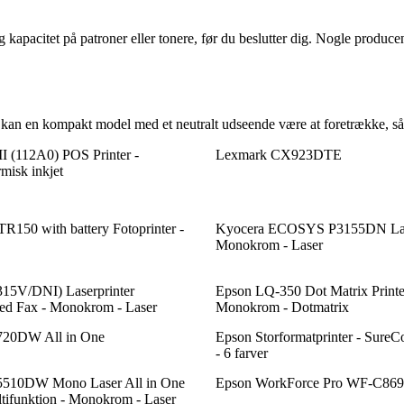
 kapacitet på patroner eller tonere, før du beslutter dig. Nogle produce
, kan en kompakt model med et neutralt udseende være at foretrække, så 
 (112A0) POS Printer -
Lexmark CX923DTE
isk inkjet
150 with battery Fotoprinter -
Kyocera ECOSYS P3155DN Lase
Monokrom - Laser
15V/DNI) Laserprinter
Epson LQ-350 Dot Matrix Printer
ed Fax - Monokrom - Laser
Monokrom - Dotmatrix
720DW All in One
Epson Storformatprinter - Sure
- 6 farver
5510DW Mono Laser All in One
Epson WorkForce Pro WF-C8
ltifunktion - Monokrom - Laser