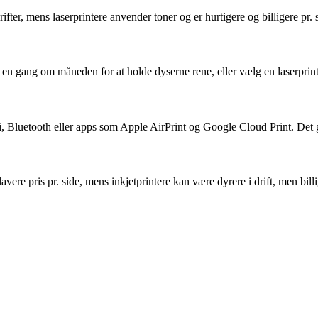
ifter, mens laserprintere anvender toner og er hurtigere og billigere pr.
e en gang om måneden for at holde dyserne rene, eller vælg en laserprinte
Fi, Bluetooth eller apps som Apple AirPrint og Google Cloud Print. Det g
ere pris pr. side, mens inkjetprintere kan være dyrere i drift, men bill