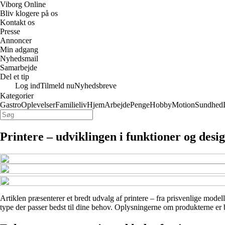
Viborg Online
Bliv klogere på os
Kontakt os
Presse
Annoncer
Min adgang
Nyhedsmail
Samarbejde
Del et tip
Log ind
Tilmeld nu
Nyhedsbreve
Kategorier
Gastro
Oplevelser
Familieliv
Hjem
Arbejde
Penge
Hobby
Motion
Sundhed
Printere – udviklingen i funktioner og desi
Artiklen præsenterer et bredt udvalg af printere – fra prisvenlige modell
type der passer bedst til dine behov. Oplysningerne om produkterne er ba