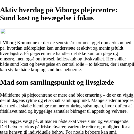
Aktiv hverdag på Viborgs plejecentre:
Sund kost og bevægelse i fokus
I Viborg Kommune er der de seneste år kommet øget opmærksomhed
på, hvordan ældreplejen kan understøtte et aktivt og meningsfuldt
hverdagsliv. På plejecentrene handler det ikke kun om pleje og
omsorg, men også om trivsel, fællesskab og livskvalitet. Her spiller
både sund kost og bevægelse en central rolle – to faktorer, der i samspil
kan styrke både krop og sind hos beboerne.
Mad som samlingspunkt og livsglæde
Måltiderne på plejecentrene er mere end blot ernæring – de er en vigtig
del af dagens rytme og et socialt samlingspunkt. Mange steder arbejdes
der med at skabe hjemlige rammer omkring spisningen, hvor duften af
frisklavet mad og hyggelige samtaler bidrager til appetit og velvære.
Der lægges vægt på, at maden både skal være sund og velsmagende.
Det betyder fokus på friske råvarer, varierede retter og mulighed for at
tage hensyn til individuelle behov. For nogle beboere kan små