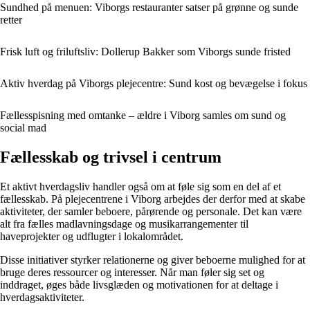
Sundhed på menuen: Viborgs restauranter satser på grønne og sunde
retter
Frisk luft og friluftsliv: Dollerup Bakker som Viborgs sunde fristed
Aktiv hverdag på Viborgs plejecentre: Sund kost og bevægelse i fokus
Fællesspisning med omtanke – ældre i Viborg samles om sund og
social mad
Fællesskab og trivsel i centrum
Et aktivt hverdagsliv handler også om at føle sig som en del af et
fællesskab. På plejecentrene i Viborg arbejdes der derfor med at skabe
aktiviteter, der samler beboere, pårørende og personale. Det kan være
alt fra fælles madlavningsdage og musikarrangementer til
haveprojekter og udflugter i lokalområdet.
Disse initiativer styrker relationerne og giver beboerne mulighed for at
bruge deres ressourcer og interesser. Når man føler sig set og
inddraget, øges både livsglæden og motivationen for at deltage i
hverdagsaktiviteter.