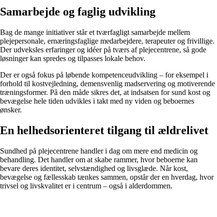
Samarbejde og faglig udvikling
Bag de mange initiativer står et tværfagligt samarbejde mellem
plejepersonale, ernæringsfaglige medarbejdere, terapeuter og frivillige.
Der udveksles erfaringer og idéer på tværs af plejecentrene, så gode
løsninger kan spredes og tilpasses lokale behov.
Der er også fokus på løbende kompetenceudvikling – for eksempel i
forhold til kostvejledning, demensvenlig madservering og motiverende
træningsformer. På den måde sikres det, at indsatsen for sund kost og
bevægelse hele tiden udvikles i takt med ny viden og beboernes
ønsker.
En helhedsorienteret tilgang til ældrelivet
Sundhed på plejecentrene handler i dag om mere end medicin og
behandling. Det handler om at skabe rammer, hvor beboerne kan
bevare deres identitet, selvstændighed og livsglæde. Når kost,
bevægelse og fællesskab tænkes sammen, opstår der en hverdag, hvor
trivsel og livskvalitet er i centrum – også i alderdommen.