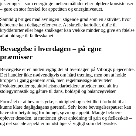
justeringer – som energirige mellemmåltider eller blødere konsistenser
– gøre en stor forskel for appetitten og energiniveauet.
Samtidig bruges madlavningen i stigende grad som en aktivitet, hvor
beboerne kan deltage efter evne. At skrælle kartofler, dufte til
krydderurter eller bage småkager kan vække minder og give en følelse
af at bidrage til fællesskabet.
Bevægelse i hverdagen – på egne
præmisser
Bevægelse er en anden vigtig del af hverdagen på Viborgs plejecentre.
Det handler ikke nødvendigvis om hård træning, men om at holde
kroppen i gang gennem små, men regelmæssige aktiviteter.
Fysioterapeuter og aktivitetsmedarbejdere arbejder med alt fra
stolegymnastik og gåture til dans, boldspil og balanceøvelser.
Formålet er at bevare styrke, smidighed og selvtillid i forhold til at
kunne klare dagligdagens gøremål. Selv korte bevægelsespauser kan
have stor betydning for humør, søvn og appetit. Mange beboere
oplever desuden, at motionen giver anledning til grin og fællesskab –
og det sociale aspekt er mindst lige så vigtigt som det fysiske.