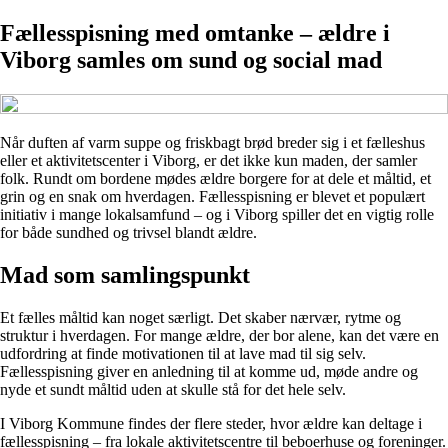
Fællesspisning med omtanke – ældre i
Viborg samles om sund og social mad
Når duften af varm suppe og friskbagt brød breder sig i et fælleshus
eller et aktivitetscenter i Viborg, er det ikke kun maden, der samler
folk. Rundt om bordene mødes ældre borgere for at dele et måltid, et
grin og en snak om hverdagen. Fællesspisning er blevet et populært
initiativ i mange lokalsamfund – og i Viborg spiller det en vigtig rolle
for både sundhed og trivsel blandt ældre.
Mad som samlingspunkt
Et fælles måltid kan noget særligt. Det skaber nærvær, rytme og
struktur i hverdagen. For mange ældre, der bor alene, kan det være en
udfordring at finde motivationen til at lave mad til sig selv.
Fællesspisning giver en anledning til at komme ud, møde andre og
nyde et sundt måltid uden at skulle stå for det hele selv.
I Viborg Kommune findes der flere steder, hvor ældre kan deltage i
fællesspisning – fra lokale aktivitetscentre til beboerhuse og foreninger.