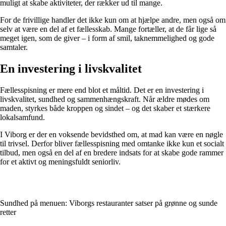
muligt at skabe aktiviteter, der rækker ud til mange.
For de frivillige handler det ikke kun om at hjælpe andre, men også om
selv at være en del af et fællesskab. Mange fortæller, at de får lige så
meget igen, som de giver – i form af smil, taknemmelighed og gode
samtaler.
En investering i livskvalitet
Fællesspisning er mere end blot et måltid. Det er en investering i
livskvalitet, sundhed og sammenhængskraft. Når ældre mødes om
maden, styrkes både kroppen og sindet – og det skaber et stærkere
lokalsamfund.
I Viborg er der en voksende bevidsthed om, at mad kan være en nøgle
til trivsel. Derfor bliver fællesspisning med omtanke ikke kun et socialt
tilbud, men også en del af en bredere indsats for at skabe gode rammer
for et aktivt og meningsfuldt seniorliv.
Sundhed på menuen: Viborgs restauranter satser på grønne og sunde
retter