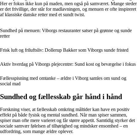
Her er fokus ikke kun på maden, men også på samværet. Mange steder
er det frivillige, der står for madlavningen, og menuen er ofte inspireret
af klassiske danske retter med et sundt twist.
Sundhed på menuen: Viborgs restauranter satser på grønne og sunde
retter
Frisk luft og friluftsliv: Dollerup Bakker som Viborgs sunde fristed
Aktiv hverdag på Viborgs plejecentre: Sund kost og bevægelse i fokus
Fællesspisning med omtanke – ældre i Viborg samles om sund og
social mad
Sundhed og fællesskab går hånd i hånd
Forskning viser, at fællesskab omkring måltider kan have en positiv
effekt på både fysisk og mental sundhed. Når man spiser sammen,
spiser man ofte mere varieret og får større appetit. Samtidig styrker det
sociale samvær følelsen af tilhørighed og mindsker ensomhed – en
udfordring, som mange ældre oplever.