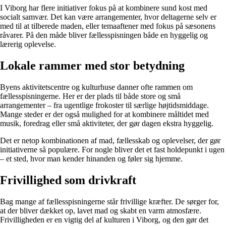
I Viborg har flere initiativer fokus på at kombinere sund kost med
socialt samvær. Det kan være arrangementer, hvor deltagerne selv er
med til at tilberede maden, eller temaaftener med fokus på sæsonens
råvarer. På den måde bliver fællesspisningen både en hyggelig og
lærerig oplevelse.
Lokale rammer med stor betydning
Byens aktivitetscentre og kulturhuse danner ofte rammen om
fællesspisningerne. Her er der plads til både store og små
arrangementer – fra ugentlige frokoster til særlige højtidsmiddage.
Mange steder er der også mulighed for at kombinere måltidet med
musik, foredrag eller små aktiviteter, der gør dagen ekstra hyggelig.
Det er netop kombinationen af mad, fællesskab og oplevelser, der gør
initiativerne så populære. For nogle bliver det et fast holdepunkt i ugen
– et sted, hvor man kender hinanden og føler sig hjemme.
Frivillighed som drivkraft
Bag mange af fællesspisningerne står frivillige kræfter. De sørger for,
at der bliver dækket op, lavet mad og skabt en varm atmosfære.
Frivilligheden er en vigtig del af kulturen i Viborg, og den gør det