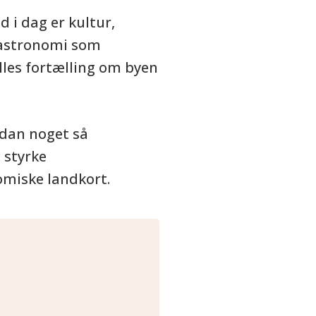
 i dag er kultur,
gastronomi som
lles fortælling om byen
rdan noget så
 styrke
omiske landkort.