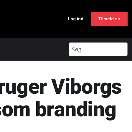
Log ind
Tilmeld nu
uger Viborgs
som branding