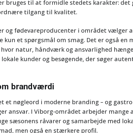
r bruges til at formidle stedets karakter: det
rdnære tilgang til kvalitet.
er og fødevareproducenter i området vælger 
kke kun et spørgsmål om smag. Det er også en m
ab, hvor natur, håndværk og ansvarlighed hæn
e lokale kunder og besøgende, der søger autent
om brandværdi
t et nøgleord i moderne branding – og gastro
ager ansvar. I Viborg-området arbejder mange 
uge sæsonens råvarer og samarbejde med loka
 mad, men også en stærkere profil.