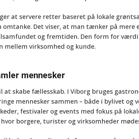
r at servere retter baseret på lokale grøntsa
m omtanke. Det viser, at man tænker på mere
alsamfundet og fremtiden. Den form for værdi
iden mellem virksomhed og kunde.
samler mennesker
il at skabe fællesskab. I Viborg bruges gastro
bringe mennesker sammen – både i bylivet og v
der, festivaler og events med fokus på lokal
hvor borgere, turister og virksomheder mødes