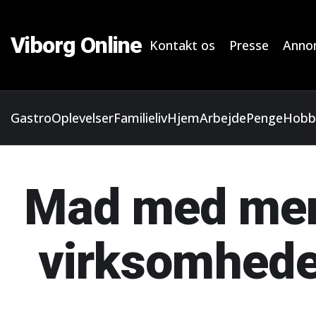
Viborg Online
Kontakt os
Presse
Anno
Gastro
Oplevelser
Familieliv
Hjem
Arbejde
Penge
Hobb
Mad med meni
virksomhede