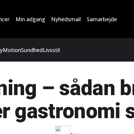
ncer
Min adgang
Nyhedsmail
Samarbejde
y
Motion
Sundhed
Livsstil
ng – sådan br
r gastronomi 