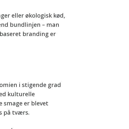
ger eller økologisk kød,
 end bundlinjen – man
baseret branding er
nomien i stigende grad
ed kulturelle
e smage er blevet
 på tværs.