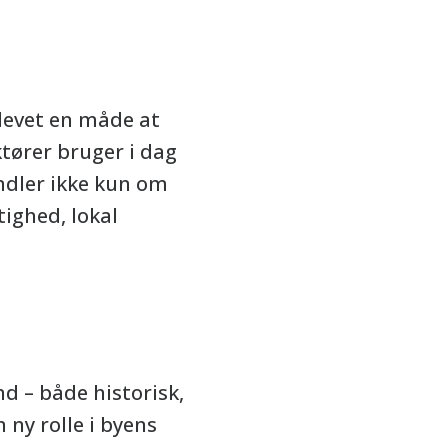
blevet en måde at
ktører bruger i dag
ndler ikke kun om
ighed, lokal
nd – både historisk,
 ny rolle i byens